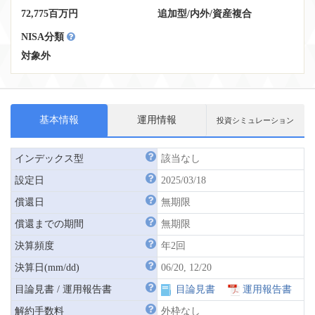
72,775百万円
追加型
/
内外
/
資産複合
NISA分類
対象外
基本情報
運用情報
投資シミュレーション
インデックス型
該当なし
設定日
2025/03/18
償還日
無期限
償還までの期間
無期限
決算頻度
年2回
決算日(mm/dd)
06/20, 12/20
目論見書 / 運用報告書
目論見書
運用報告書
解約手数料
外枠なし