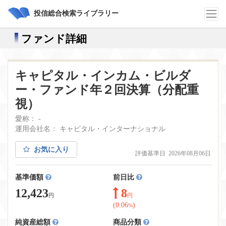
投信総合検索ライブラリー
ファンド詳細
キャピタル・インカム・ビルダ
ー・ファンド年２回決算（分配重
視）
愛称： -
運用会社名： キャピタル・インターナショナル
お気に入り
評価基準日 2026年08月06日
基準価額
前日比
12,423
8
円
円
(0.06
)
%
純資産総額
商品分類