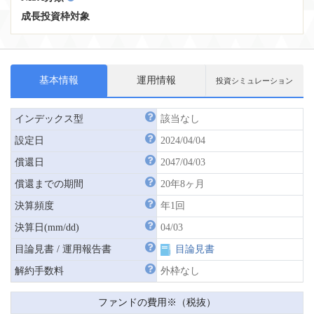
成長投資枠対象
基本情報
運用情報
投資シミュレーション
インデックス型
該当なし
設定日
2024/04/04
償還日
2047/04/03
償還までの期間
20年8ヶ月
決算頻度
年1回
決算日(mm/dd)
04/03
目論見書 / 運用報告書
目論見書
解約手数料
外枠なし
ファンドの費用※（税抜）