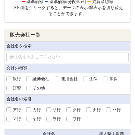
基準価額
基準価額(分配金込)
純資産総額
※凡例をクリックすると、データの表示/非表示を切り替え
ることができます。
販売会社一覧
会社名を検索
会社の種類
銀行
証券会社
運用会社
生保
損保
短資
その他
会社名の索引
ア行
カ行
サ行
タ行
ナ行
ハ行
マ行
ヤ行
ラ行
ワ行
会社名
購入時手数料