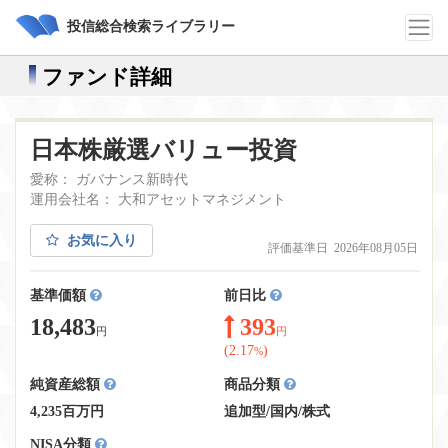
投信総合検索ライブラリー
ファンド詳細
日本株厳選バリュー投資
愛称： ガバナンス新時代
運用会社名： 大和アセットマネジメント
お気に入り
評価基準日 2026年08月05日
基準価額
前日比
18,483
393
円
円
(2.17
)
%
純資産総額
商品分類
4,235百万円
追加型
/
国内
/
株式
NISA分類