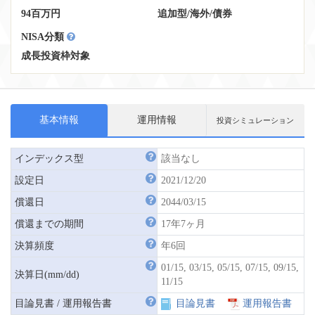
94百万円
追加型
/
海外
/
債券
NISA分類
成長投資枠対象
基本情報
運用情報
投資シミュレーション
インデックス型
該当なし
設定日
2021/12/20
償還日
2044/03/15
償還までの期間
17年7ヶ月
決算頻度
年6回
01/15, 03/15, 05/15, 07/15, 09/15,
決算日(mm/dd)
11/15
目論見書 / 運用報告書
目論見書
運用報告書