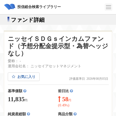
投信総合検索ライブラリー
ファンド詳細
ニッセイＳＤＧｓインカムファン
ド（予想分配金提示型・為替ヘッジ
なし）
愛称： -
運用会社名： ニッセイアセットマネジメント
お気に入り
評価基準日 2026年08月05日
基準価額
前日比
11,835
58
円
円
(0.49
)
%
純資産総額
商品分類