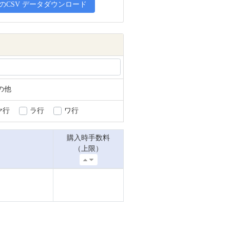
CSV データダウンロード
の他
ヤ行
ラ行
ワ行
購入時手数料
（上限）