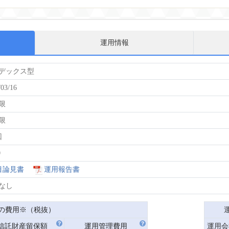
運用情報
デックス型
/03/16
限
限
回
0
目論見書
運用報告書
なし
の費用※（税抜）
信託財産
留保額
運用管理費用
運用会