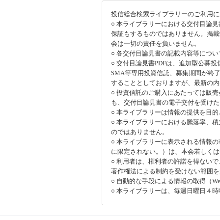
投信総合検索ライブラリーのご利用に
○ 本ライブラリーにおける交付目論
保証もするものではありません。掲載
会は一切の責任を負いません。
○ 各交付目論見書の記載内容等につ
○ 交付目論見書PDFは、追加型公募
SMA等専用投資信託、募集期間が終
することとしておりますが、最新の内
○ 投資信託のご購入にあたっては販
も、交付目論見書の電子交付を受けた
○ 本ライブラリーは情報の提供を目
○ 本ライブラリーにおける騰落率、
のではありません。
○ 本ライブラリーに表示される情報
に限定されない。）は、本会若しくは
○ 利用者は、権利者の許諾を得ない
著作権法による制約を受けない範囲を
○ 自動的な手段による情報の取得（
○ 本ライブラリーは、毎週日曜日４