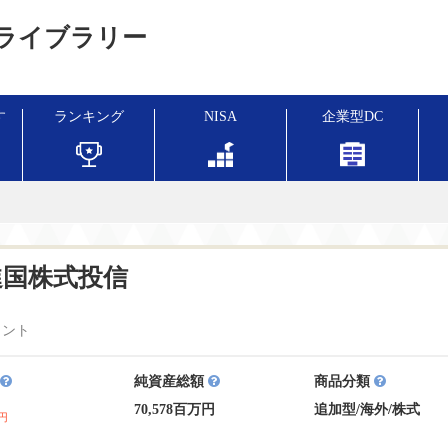
ライブラリー
す
ランキング
NISA
企業型DC
進国株式投信
メント
純資産総額
商品分類
70,578百万円
追加型
/
海外
/
株式
円