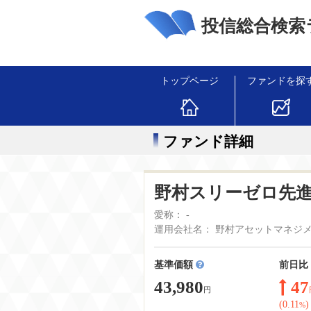
投信総合検索
トップページ
ファンドを探
ファンド詳細
野村スリーゼロ先
愛称： -
運用会社名： 野村アセットマネジ
基準価額
前日比
43,980
47
円
(0.11
)
%