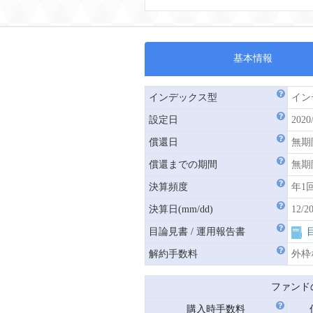
基本情報
インデックス型
イン
設定日
2020
償還日
無期
償還までの期間
無期
決算頻度
年1
決算日(mm/dd)
12/2
目論見書 / 運用報告書
解約手数料
外枠
ファンド
購入時手数料