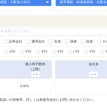
産総額・分配金の表示
基準価額・純資産総額・分配金の
証券会社
運用会社
生保
損保
短資
そ
カ行
サ行
タ行
ナ行
ハ行
マ行
購入時手数料
会社名
（上限）
0.00%
取扱いの有無等、詳しくは各販売会社にお問い合わせください。