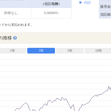
内訳
（信託報酬）
販売会
外枠なし
0.00000%
信託銀
ンドから支払われます。
の推移
1年
3年
5年
10年