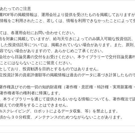
あたってのご注意
見書PDF等の掲載情報は、運用会社より提供を受けたものを掲載しております
情報をご利用されたこと、若しくは、情報を利用できなかったことによって
いては、各運用会社にお問い合わせください。
投信を対象に掲載していますが、給与天引きによってのみ購入可能な投資信託、
了した投資信託等については、掲載されていない場合があります。また、原則
容でない場合がありますので、あらかじめご了承ください。
売会社から目論見書の交付をお受けください。本ライブラリーで交付目論見書P
ことにはならないことにご留意ください。
的としており、投資勧誘を目的とするものではありません。
積立投資計算の資産評価額等の掲載情報は過去のデータに基づき計算したもの
の著作権及びその他一切の知的財産権（著作権・意匠権・特許権・実用新案権
著作権者等の権利者に帰属します。
で、本ライブラリーを通じて提供されるいかなる情報についても、著作権法で
超えての使用をすることはできません。
Webスクレイピング、ロボットによるデータ収集、等）を禁止します。
時頃から３０分程度、メンテナンスのためつながらないことがあります。