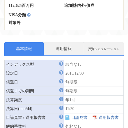
112,625百万円
追加型
/
内外
/
債券
NISA分類
対象外
基本情報
運用情報
投資シミュレーション
インデックス型
該当なし
設定日
2015/12/30
償還日
無期限
償還までの期間
無期限
決算頻度
年1回
決算日(mm/dd)
11/20
目論見書 / 運用報告書
目論見書
運用報告書
解約手数料
外枠なし