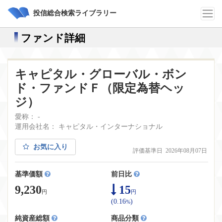
投信総合検索ライブラリー
ファンド詳細
キャピタル・グローバル・ボン
ド・ファンドＦ（限定為替ヘッ
ジ）
愛称： -
運用会社名： キャピタル・インターナショナル
お気に入り
評価基準日 2026年08月07日
基準価額
前日比
9,230
15
円
円
(0.16
)
%
純資産総額
商品分類