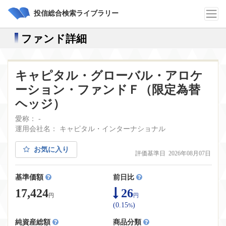
投信総合検索ライブラリー
ファンド詳細
キャピタル・グローバル・アロケ
ーション・ファンドＦ（限定為替
ヘッジ）
愛称： -
運用会社名： キャピタル・インターナショナル
お気に入り
評価基準日 2026年08月07日
基準価額
前日比
17,424
26
円
円
(0.15
)
%
純資産総額
商品分類