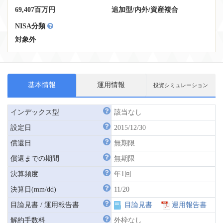
69,407百万円
追加型
/
内外
/
資産複合
NISA分類
対象外
基本情報
運用情報
投資シミュレーション
インデックス型
該当なし
設定日
2015/12/30
償還日
無期限
償還までの期間
無期限
決算頻度
年1回
決算日(mm/dd)
11/20
目論見書 / 運用報告書
目論見書
運用報告書
解約手数料
外枠なし