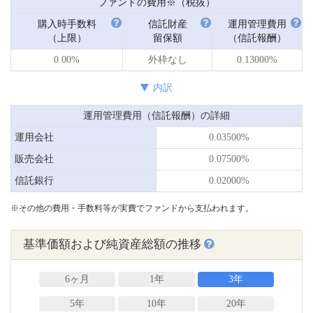
ファンドの費用※（税抜）
購入時手数料
信託財産
運用管理費用
（上限）
留保額
（信託報酬）
0.00%
外枠なし
0.13000%
内訳
運用管理費用（信託報酬）の詳細
運用会社
0.03500%
販売会社
0.07500%
信託銀行
0.02000%
※その他の費用・手数料等が実費でファンドから支払われます。
基準価額および純資産総額の推移
6ヶ月
1年
3年
5年
10年
20年