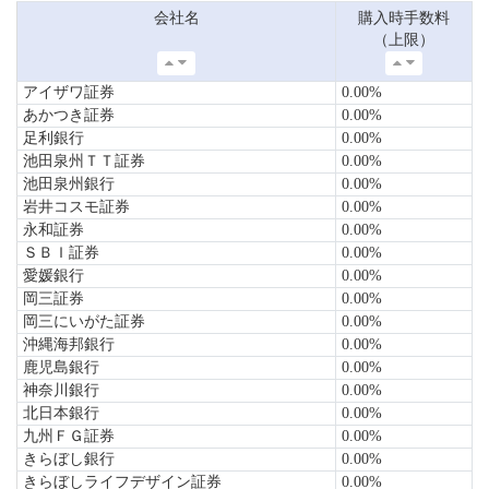
会社名
購入時手数料
（上限）
アイザワ証券
0.00%
あかつき証券
0.00%
足利銀行
0.00%
池田泉州ＴＴ証券
0.00%
池田泉州銀行
0.00%
岩井コスモ証券
0.00%
永和証券
0.00%
ＳＢＩ証券
0.00%
愛媛銀行
0.00%
岡三証券
0.00%
岡三にいがた証券
0.00%
沖縄海邦銀行
0.00%
鹿児島銀行
0.00%
神奈川銀行
0.00%
北日本銀行
0.00%
九州ＦＧ証券
0.00%
きらぼし銀行
0.00%
きらぼしライフデザイン証券
0.00%