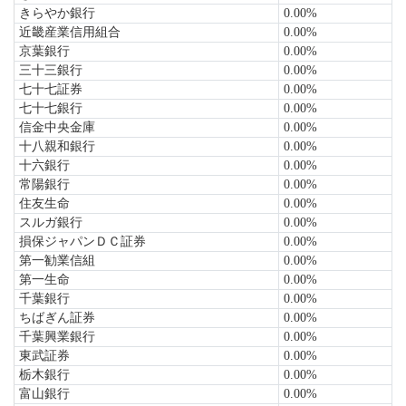
きらやか銀行
0.00%
近畿産業信用組合
0.00%
京葉銀行
0.00%
三十三銀行
0.00%
七十七証券
0.00%
七十七銀行
0.00%
信金中央金庫
0.00%
十八親和銀行
0.00%
十六銀行
0.00%
常陽銀行
0.00%
住友生命
0.00%
スルガ銀行
0.00%
損保ジャパンＤＣ証券
0.00%
第一勧業信組
0.00%
第一生命
0.00%
千葉銀行
0.00%
ちばぎん証券
0.00%
千葉興業銀行
0.00%
東武証券
0.00%
栃木銀行
0.00%
富山銀行
0.00%