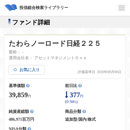
投信総合検索ライブラリー
ファンド詳細
たわらノーロード日経２２５
愛称： -
運用会社名： アセットマネジメントＯｎｅ
お気に入り
評価基準日 2026年08月06日
基準価額
前日比
39,859
377
円
円
(0.94
)
%
純資産総額
商品分類
486,971百万円
追加型
/
国内
/
株式
NISA分類