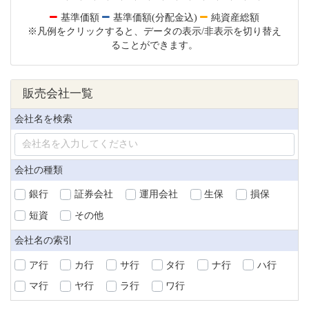
基準価額
基準価額(分配金込)
純資産総額
※凡例をクリックすると、データの表示/非表示を切り替え
ることができます。
販売会社一覧
会社名を検索
会社の種類
銀行
証券会社
運用会社
生保
損保
短資
その他
会社名の索引
ア行
カ行
サ行
タ行
ナ行
ハ行
マ行
ヤ行
ラ行
ワ行