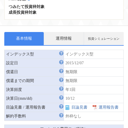
つみたて投資枠対象
成長投資枠対象
基本情報
運用情報
投資シミュレーション
インデックス型
インデックス型
設定日
2015/12/07
償還日
無期限
償還までの期間
無期限
決算頻度
年1回
決算日(mm/dd)
10/12
目論見書 / 運用報告書
目論見書
運用報告書
解約手数料
外枠なし