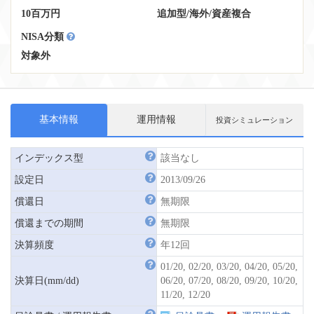
10百万円
追加型
/
海外
/
資産複合
NISA分類
対象外
基本情報
運用情報
投資シミュレーション
インデックス型
該当なし
設定日
2013/09/26
償還日
無期限
償還までの期間
無期限
決算頻度
年12回
01/20, 02/20, 03/20, 04/20, 05/20,
決算日(mm/dd)
06/20, 07/20, 08/20, 09/20, 10/20,
11/20, 12/20