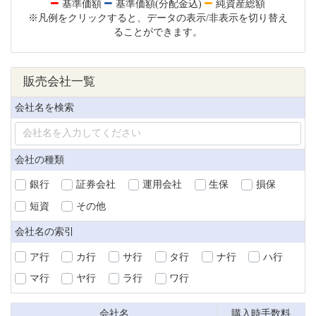
基準価額
基準価額(分配金込)
純資産総額
※凡例をクリックすると、データの表示/非表示を切り替え
ることができます。
販売会社一覧
会社名を検索
会社の種類
銀行
証券会社
運用会社
生保
損保
短資
その他
会社名の索引
ア行
カ行
サ行
タ行
ナ行
ハ行
マ行
ヤ行
ラ行
ワ行
会社名
購入時手数料