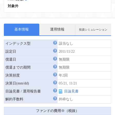
対象外
基本情報
運用情報
投資シミュレーション
インデックス型
該当なし
設定日
2011/11/22
償還日
無期限
償還までの期間
無期限
決算頻度
年2回
決算日(mm/dd)
05/21, 11/21
目論見書 / 運用報告書
目論見書
解約手数料
外枠なし
ファンドの費用※（税抜）