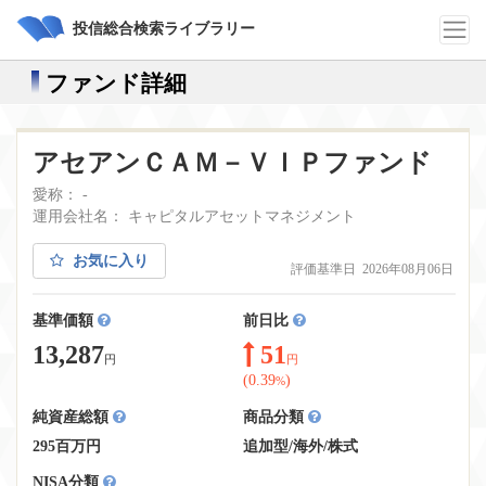
投信総合検索ライブラリー
ファンド詳細
アセアンＣＡＭ－ＶＩＰファンド
愛称： -
運用会社名： キャピタルアセットマネジメント
お気に入り
評価基準日 2026年08月06日
基準価額
前日比
13,287
51
円
円
(0.39
)
%
純資産総額
商品分類
295百万円
追加型
/
海外
/
株式
NISA分類