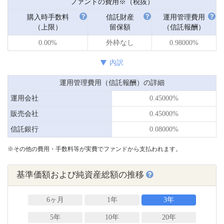
ファンドの費用※（税抜）
購入時手数料
信託財産
運用管理費用
（上限）
留保額
（信託報酬）
0.00%
外枠なし
0.98000%
内訳
運用管理費用（信託報酬）の詳細
運用会社
0.45000%
販売会社
0.45000%
信託銀行
0.08000%
※その他の費用・手数料等が実費でファンドから支払われます。
基準価額および純資産総額の推移
6ヶ月
1年
3年
5年
10年
20年