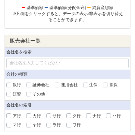
基準価額
基準価額(分配金込)
純資産総額
※凡例をクリックすると、データの表示/非表示を切り替え
ることができます。
販売会社一覧
会社名を検索
会社の種類
銀行
証券会社
運用会社
生保
損保
短資
その他
会社名の索引
ア行
カ行
サ行
タ行
ナ行
ハ行
マ行
ヤ行
ラ行
ワ行