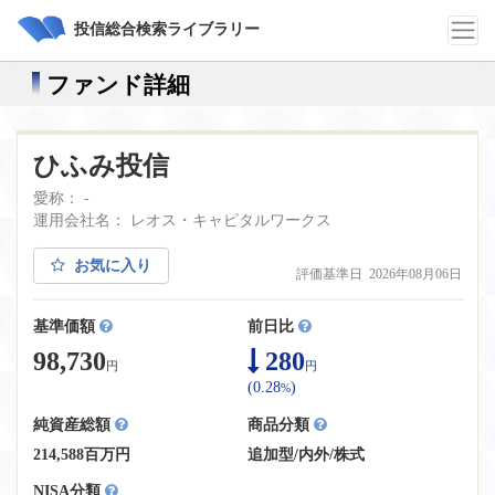
投信総合検索ライブラリー
ファンド詳細
ひふみ投信
愛称： -
運用会社名： レオス・キャピタルワークス
お気に入り
評価基準日 2026年08月06日
基準価額
前日比
98,730
280
円
円
(0.28
)
%
純資産総額
商品分類
214,588百万円
追加型
/
内外
/
株式
NISA分類