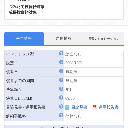
つみたて投資枠対象
成長投資枠対象
基本情報
運用情報
投資シミュレーション
インデックス型
該当なし
設定日
2008/10/01
償還日
無期限
償還までの期間
無期限
決算頻度
年1回
決算日(mm/dd)
09/30
目論見書 / 運用報告書
目論見書
運用報告書
解約手数料
外枠なし