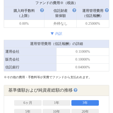
ファンドの費用※（税抜）
購入時手数料
信託財産
運用管理費用
（上限）
留保額
（信託報酬）
0.00%
外枠なし
0.25000%
内訳
運用管理費用（信託報酬）の詳細
運用会社
0.11000%
販売会社
0.10000%
信託銀行
0.04000%
※その他の費用・手数料等が実費でファンドから支払われます。
基準価額および純資産総額の推移
6ヶ月
1年
3年
5年
10年
20年