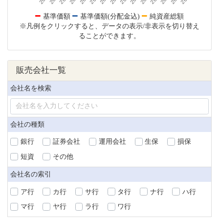
基準価額
基準価額(分配金込)
純資産総額
※凡例をクリックすると、データの表示/非表示を切り替え
ることができます。
販売会社一覧
会社名を検索
会社の種類
銀行
証券会社
運用会社
生保
損保
短資
その他
会社名の索引
ア行
カ行
サ行
タ行
ナ行
ハ行
マ行
ヤ行
ラ行
ワ行