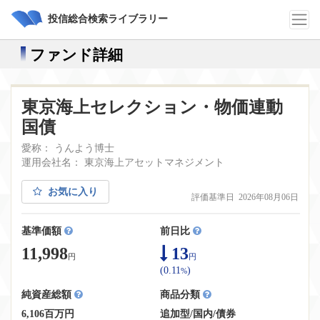
投信総合検索ライブラリー
ファンド詳細
東京海上セレクション・物価連動
国債
愛称： うんよう博士
運用会社名： 東京海上アセットマネジメント
お気に入り
評価基準日 2026年08月06日
基準価額
前日比
11,998
13
円
円
(0.11
)
%
純資産総額
商品分類
6,106百万円
追加型
/
国内
/
債券